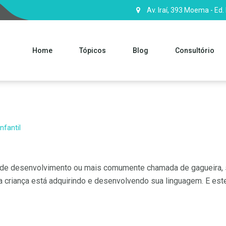
Av. Iraí, 393 Moema - Ed.
Home
Tópicos
Blog
Consultório
nfantil
a de desenvolvimento ou mais comumente chamada de gagueira, su
a criança está adquirindo e desenvolvendo sua linguagem. E est