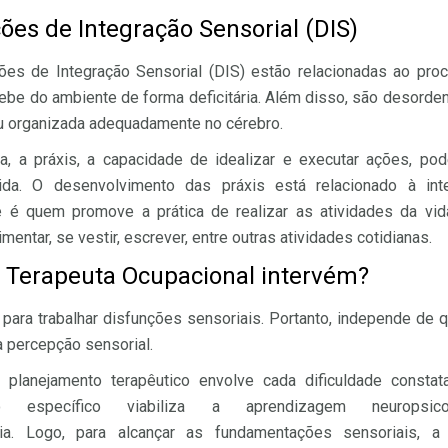
ões de Integração Sensorial (DIS)
ões de Integração Sensorial (DIS) estão relacionadas ao pr
ebe do ambiente de forma deficitária. Além disso, são desorden
u organizada adequadamente no cérebro.
a, a práxis, a capacidade de idealizar e executar ações, pod
da. O desenvolvimento das práxis está relacionado à int
e é quem promove a prática de realizar as atividades da vida
mentar, se vestir, escrever, entre outras atividades cotidianas.
 Terapeuta Ocupacional intervém?
o para trabalhar disfunções sensoriais. Portanto, independe de 
a percepção sensorial.
 planejamento terapêutico envolve cada dificuldade consta
lo específico viabiliza a aprendizagem neuropsico
ia. Logo, para alcançar as fundamentações sensoriais, a 