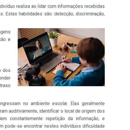
divíduo realiza ao lidar com informações recebidas
s. Estas habilidades são: detecção, discriminação,
agens
ção e
o dos
ender
traso
ngressam no ambiente escolar. Elas geralmente
am auditivamente, identificar o
local de origem dos
edem constantemente repetição da informação, e
ém pode-se encontrar nestes indivíduos dificuldade