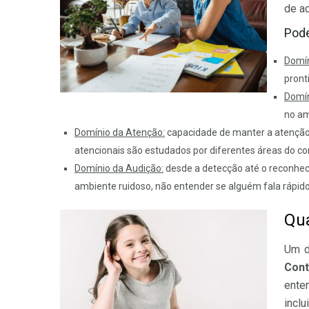
de a
Pode
Domí
pront
Domín
no am
Domínio da Atenção:
capacidade de manter a atenção
atencionais são estudados por diferentes áreas do c
Domínio da Audição:
desde a detecção até o reconhec
ambiente ruidoso, não entender se alguém fala rápido
Qua
Um d
Cont
ente
inclu