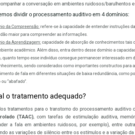
companhar a conversação em ambientes ruidosos/barulhentos e
mos dividir o processamento auditivo em 4 domínios:
nio da Compreensão:
refere-se à capacidade de entender instruções dad
idão maior para compreender as informações.
io da Aprendizagem:
capacidade de absorção de conhecimentos tais co
biente acadêmico. Além disso, entra dentro desse domínio a capacida
, quanto tempo esse indivíduo consegue permanecer interessado em d
onhecimento, sendo considerados como importantes constructos para a
imento de fala em diferentes situações de baixa redundância, como p
 ou “abafado”.
l o tratamento adequado?
os tratamentos para o transtorno do processamento auditivo c
rolado (TAAC)
, com tarefas de estimulação auditiva, memór
nder a fala em ambientes ruidosos, por exemplo), entre outr
indo as variações de silêncio entre os estímulos e a variação da