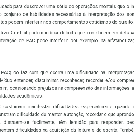
usado para descrever uma série de operações mentais que o in
 conjunto de habilidades necessárias à interpretação dos son
as podem interferir nos comportamentos cotidianos do sujeito.
tivo Central
podem indicar déficits que contribuem em defas
eração de PAC pode interferir, por exemplo, na alfatabetiza
(TPAC) do faz com que ocorra uma dificuldade na interpretaçã
víduo entender, discriminar, reconhecer, recordar e/ou compre
ssim, ocasionando prejuízos na compreensão das informações, a
culdades acadêmicas.
costumam manifestar dificuldades especialmente quando i
nstram dificuldade de manter a atenção, recordar o que aprender
, distraem-se facilmente, têm lentidão para responder, p
sentam dificuldades na aquisição da leitura e da escrita. Tamb