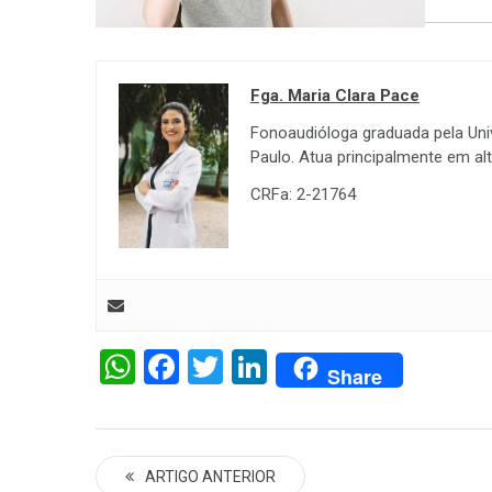
Fga. Maria Clara Pace
Fonoaudióloga graduada pela Uni
Paulo. Atua principalmente em al
CRFa: 2-21764
WhatsApp
Facebook
Twitter
LinkedIn
Share
ARTIGO ANTERIOR