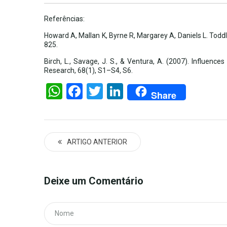
Referências:
Howard A, Mallan K, Byrne R, Margarey A, Daniels L. Todd
825.
Birch, L., Savage, J. S., & Ventura, A. (2007). Influen
Research, 68(1), S1–S4, S6.
WhatsApp
Facebook
Twitter
LinkedIn
Share
ARTIGO ANTERIOR
Deixe um Comentário